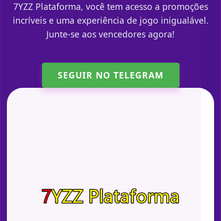
7YZZ Plataforma, você tem acesso a promoções
incríveis e uma experiência de jogo inigualável.
Junte-se aos vencedores agora!
SEGUIR NO TELEGRAM