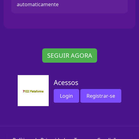
automaticamente
SEGUIR AGORA
Acessos
Login
Registrar-se