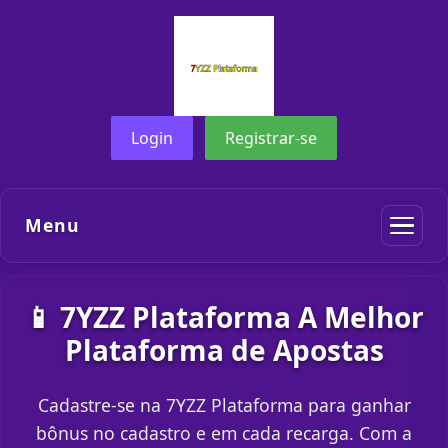
Login
Registrar-se
Menu
📱 7YZZ Plataforma A Melhor
Plataforma de Apostas
Cadastre-se na 7YZZ Plataforma para ganhar
bônus no cadastro e em cada recarga. Com a