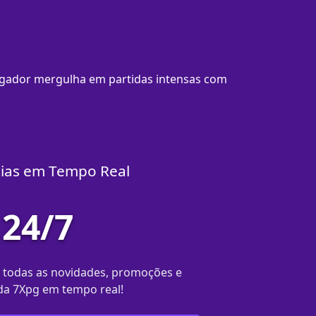
ogador mergulha em partidas intensas com
cias em Tempo Real
24/7
e todas as novidades, promoções e
da 7Xpg em tempo real!