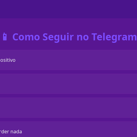
📱 Como Seguir no Telegram
ositivo
erder nada