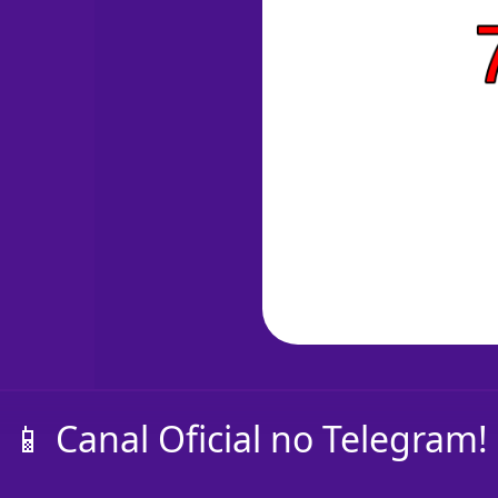
📱 Canal Oficial no Telegram!