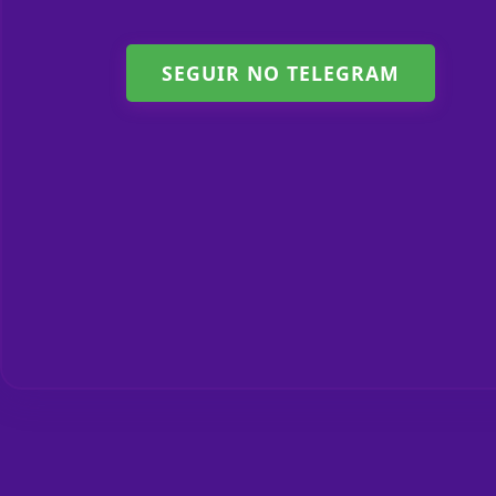
SEGUIR NO TELEGRAM