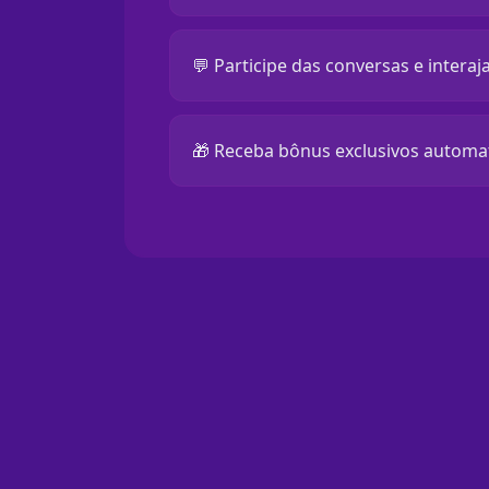
💬 Participe das conversas e interaj
🎁 Receba bônus exclusivos autom