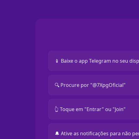
📱 Baixe o app Telegram no seu disp
🔍 Procure por "@7XpgOficial"
👆 Toque em "Entrar" ou "Join"
🔔 Ative as notificações para não p