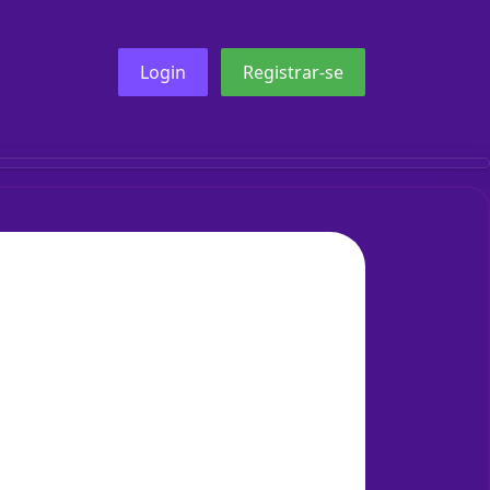
Login
Registrar-se