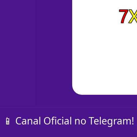
📱 Canal Oficial no Telegram!