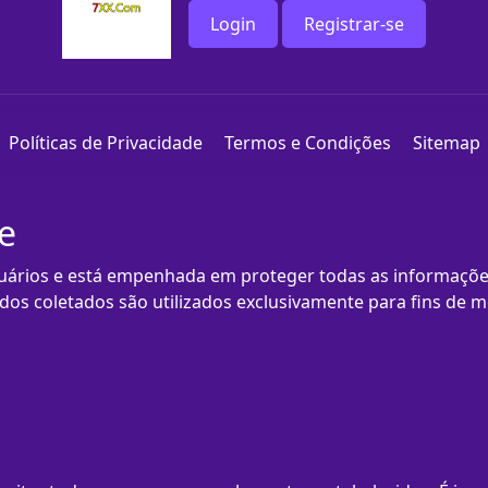
Login
Registrar-se
Políticas de Privacidade
Termos e Condições
Sitemap
de
suários e está empenhada em proteger todas as informaçõe
os coletados são utilizados exclusivamente para fins de m