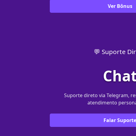
Ver Bônus
💬 Suporte Di
Cha
Suporte direto via Telegram, r
atendimento persona
Falar Suport