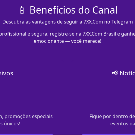
📱 Benefícios do Canal
Descubra as vantagens de seguir a 7XX.Com no Telegram
rofissional e segura; registre-se na 7XX.Com Brasil e ganh
emocionante — você merece!
sivos
📢 Notí
m, promoções especiais
Fique por dentro d
s únicos!
eventos da