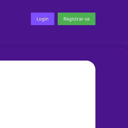
Login
Registrar-se