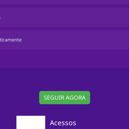
a
aticamente
SEGUIR AGORA
Acessos