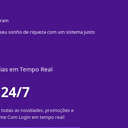
gram
 seu sonho de riqueza com um sistema justo
cias em Tempo Real
24/7
e todas as novidades, promoções e
me Com Login em tempo real!