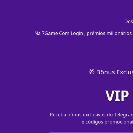
Des
Na 7Game Com Login , prêmios milionários 
🎁 Bônus Exclu
VIP
Receba bônus exclusivos do Telegra
e códigos promocionai