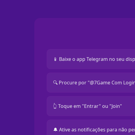
📱 Baixe o app Telegram no seu disp
🔍 Procure por "@7Game Com Login
👆 Toque em "Entrar" ou "Join"
🔔 Ative as notificações para não p