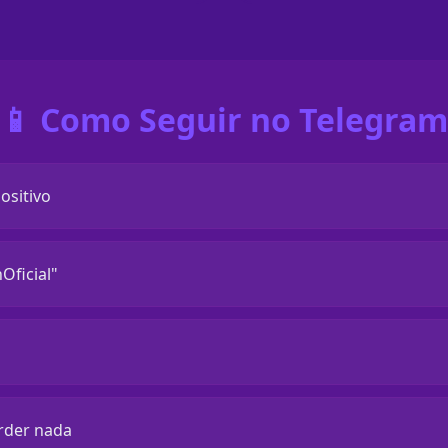
📱 Como Seguir no Telegram
ositivo
Oficial"
erder nada