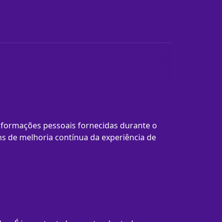
nformações pessoais fornecidas durante o
ns de melhoria contínua da experiência de