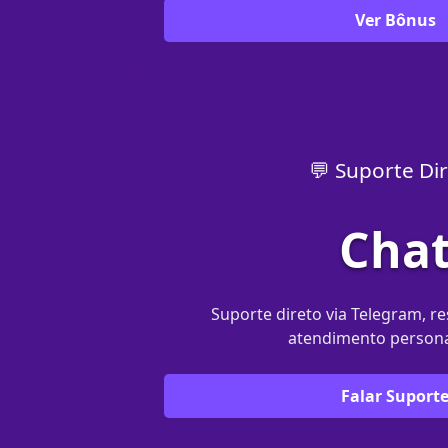
Ver Bônus
💬 Suporte Di
Cha
Suporte direto via Telegram, r
atendimento persona
Falar Suport