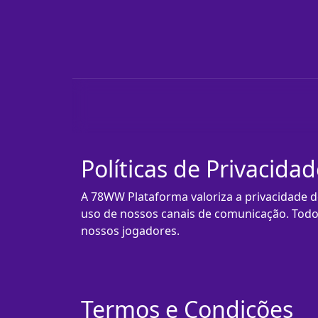
Políticas de Privacida
A 78WW Plataforma valoriza a privacidade 
uso de nossos canais de comunicação. Todos
nossos jogadores.
Termos e Condições