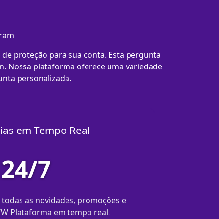
gram
de proteção para sua conta. Esta pergunta
in. Nossa plataforma oferece uma variedade
unta personalizada.
cias em Tempo Real
24/7
e todas as novidades, promoções e
W Plataforma em tempo real!