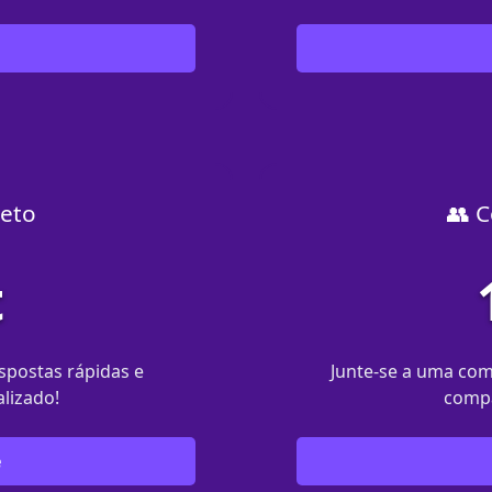
reto
👥 
t
espostas rápidas e
Junte-se a uma com
lizado!
compa
e