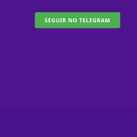
SEGUIR NO TELEGRAM