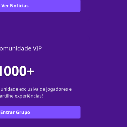
Ver Notícias
Comunidade VIP
1000+
unidade exclusiva de jogadores e
rtilhe experiências!
Entrar Grupo