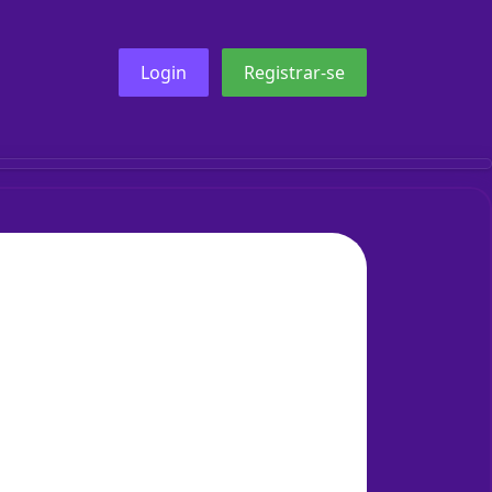
Login
Registrar-se