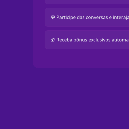
💬 Participe das conversas e interaj
🎁 Receba bônus exclusivos autom