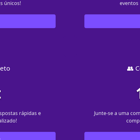
s únicos!
eventos
reto
👥 
t
espostas rápidas e
Junte-se a uma com
lizado!
compa
e