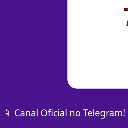
📱 Canal Oficial no Telegram!