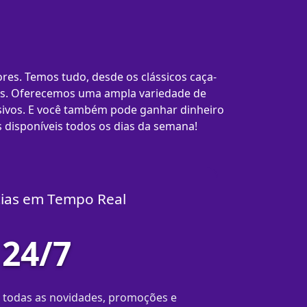
res. Temos tudo, desde os clássicos caça-
veis. Oferecemos uma ampla variedade de
ssivos. E você também pode ganhar dinheiro
disponíveis todos os dias da semana!
cias em Tempo Real
24/7
e todas as novidades, promoções e