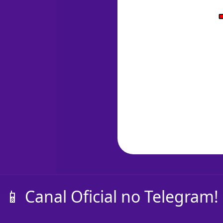
📱 Canal Oficial no Telegram!