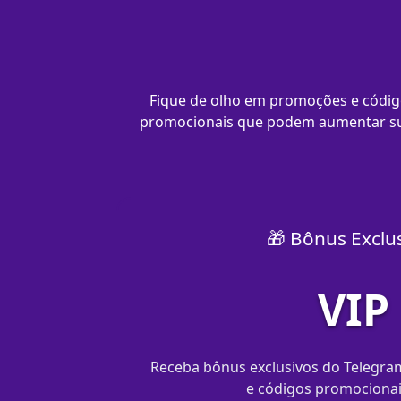
Fique de olho em promoções e códig
promocionais que podem aumentar sua
🎁 Bônus Exclu
VIP
Receba bônus exclusivos do Telegra
e códigos promocionai