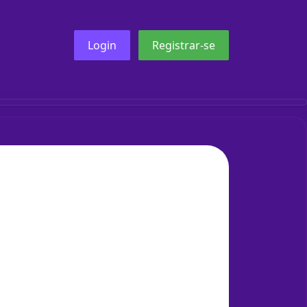
Login
Registrar-se