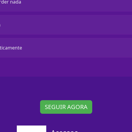
erder nada
a
aticamente
SEGUIR AGORA