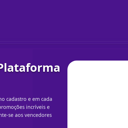
 Plataforma
no cadastro e em cada
promoções incríveis e
unte-se aos vencedores