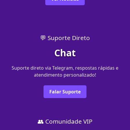
💬 Suporte Direto
Chat
Suporte direto via Telegram, respostas rápidas e
atendimento personalizado!
Falar Suporte
👥 Comunidade VIP