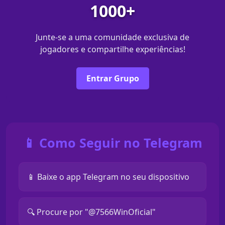
1000+
Junte-se a uma comunidade exclusiva de
jogadores e compartilhe experiências!
Entrar Grupo
📱 Como Seguir no Telegram
📱 Baixe o app Telegram no seu dispositivo
🔍 Procure por "@7566WinOficial"