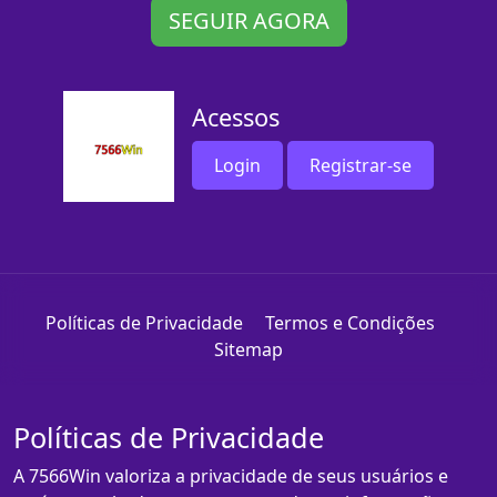
SEGUIR AGORA
Acessos
Login
Registrar-se
Políticas de Privacidade
Termos e Condições
Sitemap
Políticas de Privacidade
A 7566Win valoriza a privacidade de seus usuários e