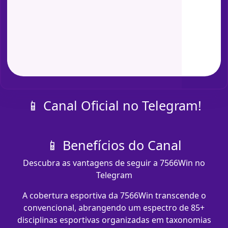
📱 Canal Oficial no Telegram!
📱 Benefícios do Canal
Descubra as vantagens de seguir a 7566Win no
Telegram
A cobertura esportiva da 7566Win transcende o
convencional, abrangendo um espectro de 85+
disciplinas esportivas organizadas em taxonomias