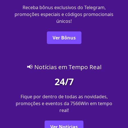
Receba bônus exclusivos do Telegram,
promoções especiais e códigos promocionais
únicos!
Ver Bônus
📢 Notícias em Tempo Real
24/7
Fique por dentro de todas as novidades,
promoções e eventos da 7566Win em tempo
real!
Ver Notícias