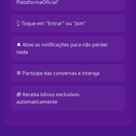
PlataformaOficial"
👆 Toque em "Entrar" ou "Join"
🔔 Ative as notificações para não perder
nada
💬 Participe das conversas e interaja
🎁 Receba bônus exclusivos
automaticamente