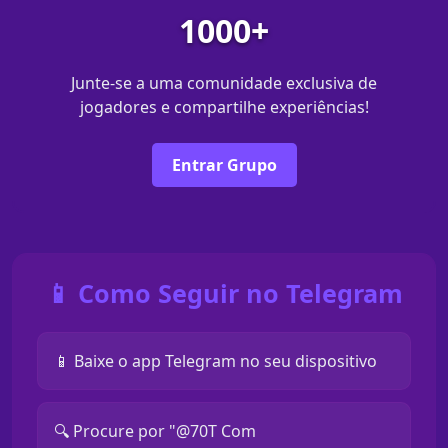
1000+
Junte-se a uma comunidade exclusiva de
jogadores e compartilhe experiências!
Entrar Grupo
📱 Como Seguir no Telegram
📱 Baixe o app Telegram no seu dispositivo
🔍 Procure por "@70T Com