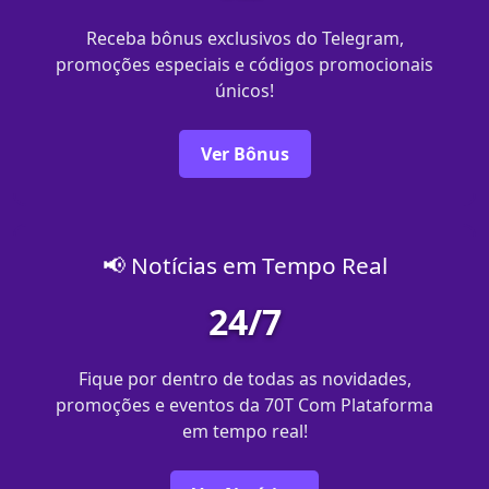
Receba bônus exclusivos do Telegram,
promoções especiais e códigos promocionais
únicos!
Ver Bônus
📢 Notícias em Tempo Real
24/7
Fique por dentro de todas as novidades,
promoções e eventos da 70T Com Plataforma
em tempo real!