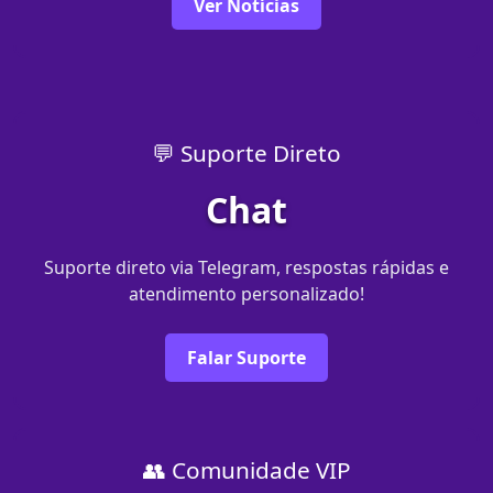
Ver Notícias
💬 Suporte Direto
Chat
Suporte direto via Telegram, respostas rápidas e
atendimento personalizado!
Falar Suporte
👥 Comunidade VIP