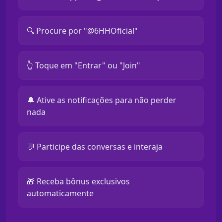
🔍 Procure por "@6HHOficial"
👆 Toque em "Entrar" ou "Join"
🔔 Ative as notificações para não perder
nada
💬 Participe das conversas e interaja
🎁 Receba bônus exclusivos
automaticamente