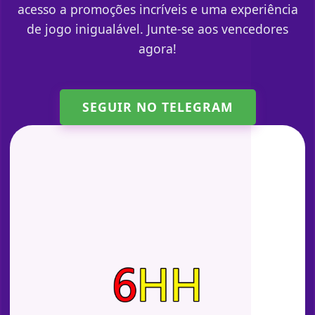
acesso a promoções incríveis e uma experiência
de jogo inigualável. Junte-se aos vencedores
agora!
SEGUIR NO TELEGRAM