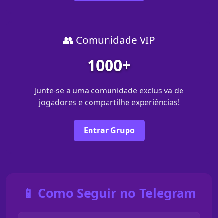
👥 Comunidade VIP
1000+
Junte-se a uma comunidade exclusiva de
jogadores e compartilhe experiências!
Entrar Grupo
📱 Como Seguir no Telegram