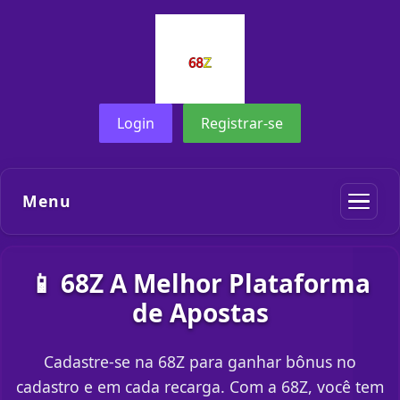
Login
Registrar-se
Menu
📱 68Z A Melhor Plataforma
de Apostas
Cadastre-se na 68Z para ganhar bônus no
cadastro e em cada recarga. Com a 68Z, você tem