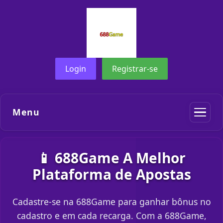
Login
Registrar-se
Menu
📱 688Game A Melhor
Plataforma de Apostas
Cadastre-se na 688Game para ganhar bônus no
cadastro e em cada recarga. Com a 688Game,