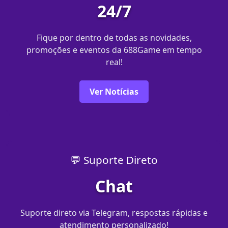
24/7
Fique por dentro de todas as novidades,
promoções e eventos da 688Game em tempo
real!
Ver Notícias
💬 Suporte Direto
Chat
Suporte direto via Telegram, respostas rápidas e
atendimento personalizado!