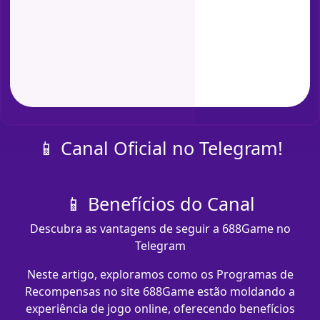
📱 Canal Oficial no Telegram!
📱 Benefícios do Canal
Descubra as vantagens de seguir a 688Game no
Telegram
Neste artigo, exploramos como os Programas de
Recompensas no site 688Game estão moldando a
experiência de jogo online, oferecendo benefícios