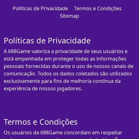
Políticas de Privacidade
Termos e Condições
Sitemap
Políticas de Privacidade
A 688Game valoriza a privacidade de seus usuários e
está empenhada em proteger todas as informações
pessoais fornecidas durante o uso de nossos canais de
comunicação. Todos os dados coletados são utilizados
exclusivamente para fins de melhoria contínua da
experiência de nossos jogadores.
Termos e Condições
Os usuários da 688Game concordam em respeitar