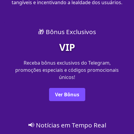
tangíveis e incentivando a lealdade dos usuários.
🎁 Bônus Exclusivos
VIP
Receba bônus exclusivos do Telegram,
promoções especiais e códigos promocionais
únicos!
Ver Bônus
📢 Notícias em Tempo Real