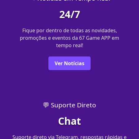
24/7
Fique por dentro de todas as novidades,
promoções e eventos da 67 Game APP em
tempo real!
Ver Notícias
💬 Suporte Direto
Chat
Suporte direto via Telegram, respostas rápidas e