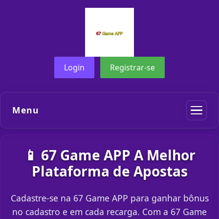
Login
Registrar-se
Menu
📱 67 Game APP A Melhor
Plataforma de Apostas
Cadastre-se na 67 Game APP para ganhar bônus
no cadastro e em cada recarga. Com a 67 Game