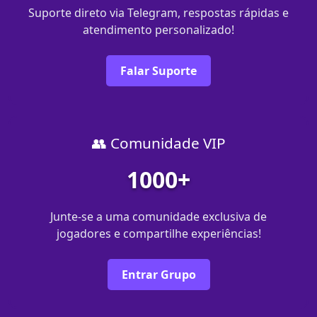
Suporte direto via Telegram, respostas rápidas e
atendimento personalizado!
Falar Suporte
👥 Comunidade VIP
1000+
Junte-se a uma comunidade exclusiva de
jogadores e compartilhe experiências!
Entrar Grupo