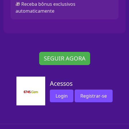
🎁 Receba bônus exclusivos
automaticamente
SEGUIR AGORA
Acessos
Login
Registrar-se