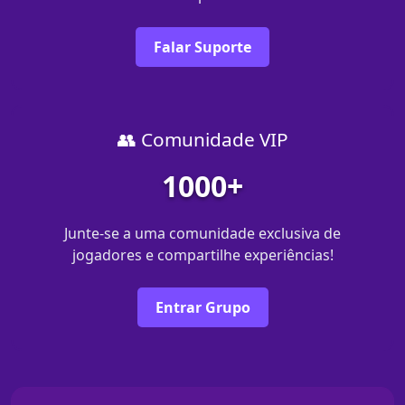
Falar Suporte
👥 Comunidade VIP
1000+
Junte-se a uma comunidade exclusiva de
jogadores e compartilhe experiências!
Entrar Grupo