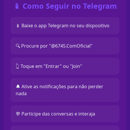
📱 Como Seguir no Telegram
📱 Baixe o app Telegram no seu dispositivo
🔍 Procure por "@6745.ComOficial"
👆 Toque em "Entrar" ou "Join"
🔔 Ative as notificações para não perder
nada
💬 Participe das conversas e interaja