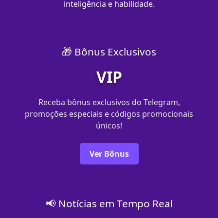
inteligência e habilidade.
🎁 Bônus Exclusivos
VIP
Receba bônus exclusivos do Telegram,
promoções especiais e códigos promocionais
únicos!
Ver Bônus
📢 Notícias em Tempo Real