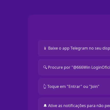
📱 Baixe o app Telegram no seu disp
🔍 Procure por "@666Win LoginOfici
👆 Toque em "Entrar" ou "Join"
🔔 Ative as notificações para não p