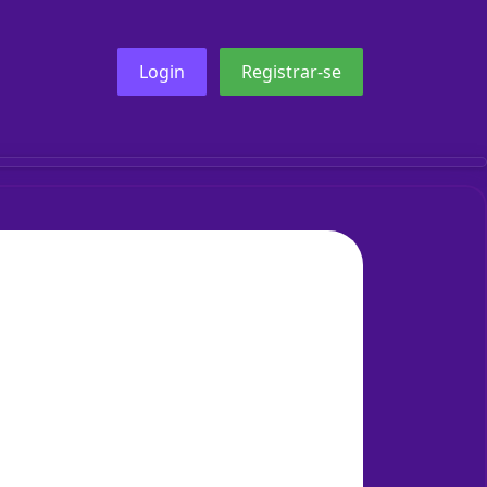
Login
Registrar-se