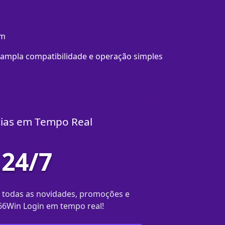
am
 ampla compatibilidade e operação simples
cias em Tempo Real
24/7
e todas as novidades, promoções e
66Win Login em tempo real!