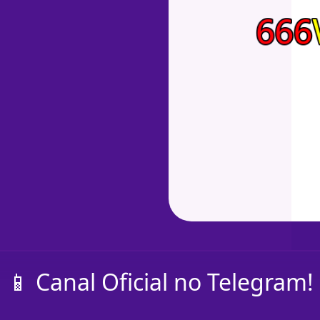
📱 Canal Oficial no Telegram!