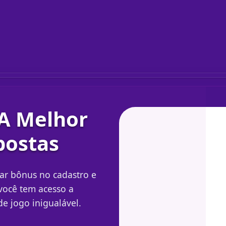
 A Melhor
postas
ar bônus no cadastro e
você tem acesso a
e jogo inigualável.