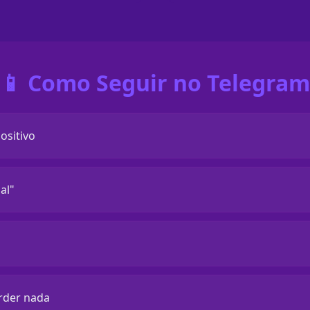
📱 Como Seguir no Telegram
ositivo
al"
erder nada