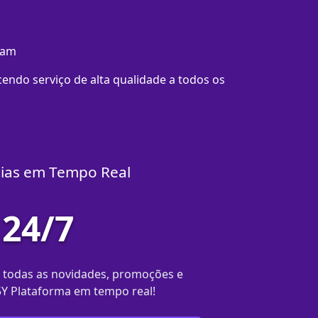
ram
cendo serviço de alta qualidade a todos os
cias em Tempo Real
24/7
e todas as novidades, promoções e
5Y Plataforma em tempo real!