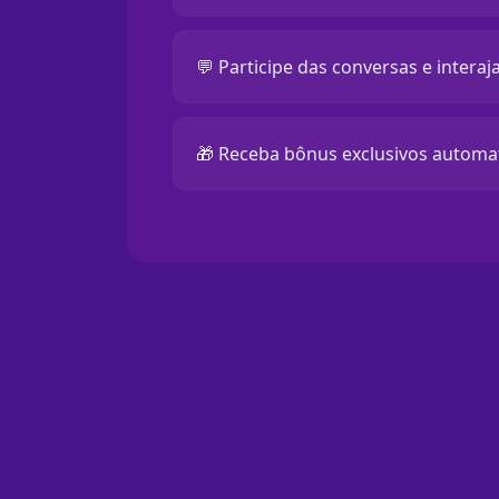
💬 Participe das conversas e interaj
🎁 Receba bônus exclusivos autom