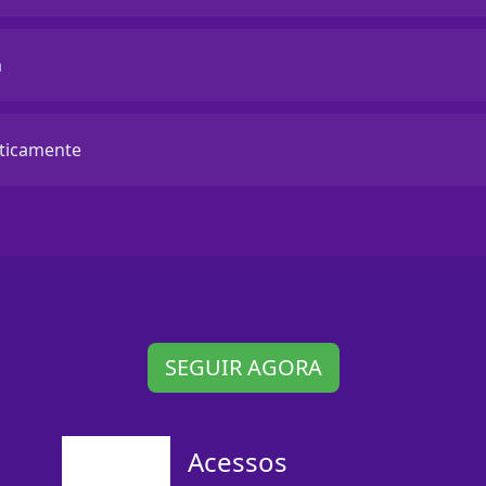
a
aticamente
SEGUIR AGORA
Acessos