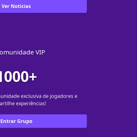
Ver Notícias
Comunidade VIP
1000+
unidade exclusiva de jogadores e
rtilhe experiências!
Entrar Grupo