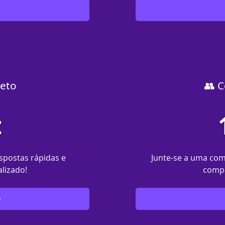
reto
👥 
t
espostas rápidas e
Junte-se a uma com
lizado!
compa
e