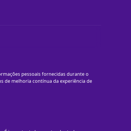
formações pessoais fornecidas durante o
ns de melhoria contínua da experiência de