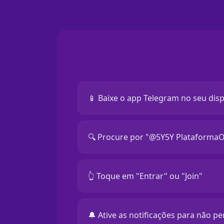
📱 Baixe o app Telegram no seu disp
🔍 Procure por "@5Y5Y PlataformaOf
👆 Toque em "Entrar" ou "Join"
🔔 Ative as notificações para não p