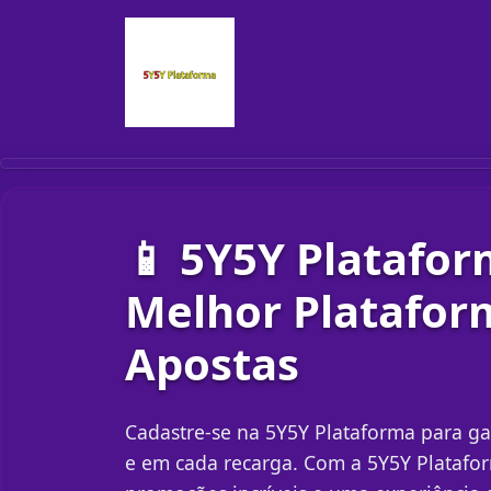
📱 5Y5Y Platafor
Melhor Platafor
Apostas
Cadastre-se na 5Y5Y Plataforma para g
e em cada recarga. Com a 5Y5Y Platafor