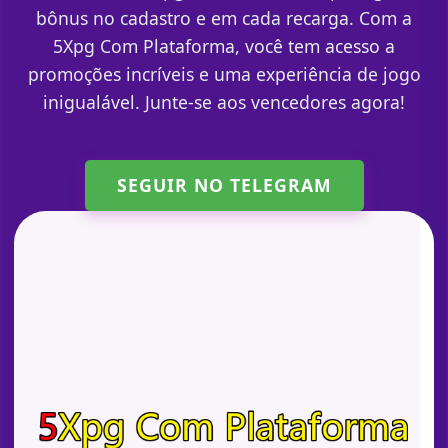
bônus no cadastro e em cada recarga. Com a
5Xpg Com Plataforma, você tem acesso a
promoções incríveis e uma experiência de jogo
inigualável. Junte-se aos vencedores agora!
SEGUIR NO TELEGRAM