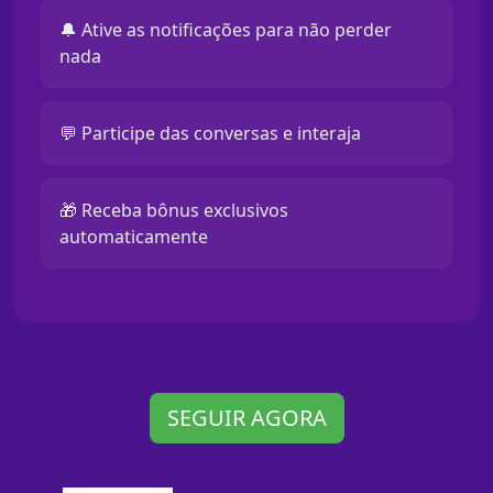
🔔 Ative as notificações para não perder
nada
💬 Participe das conversas e interaja
🎁 Receba bônus exclusivos
automaticamente
SEGUIR AGORA