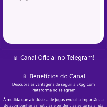
📱 Canal Oficial no Telegram!
📱 Benefícios do Canal
Descubra as vantagens de seguir a 5Xpg Com
Plataforma no Telegram
À medida que a indústria de jogos evolui, a importância
de acompanhar as notícias e tendências se torna ainda