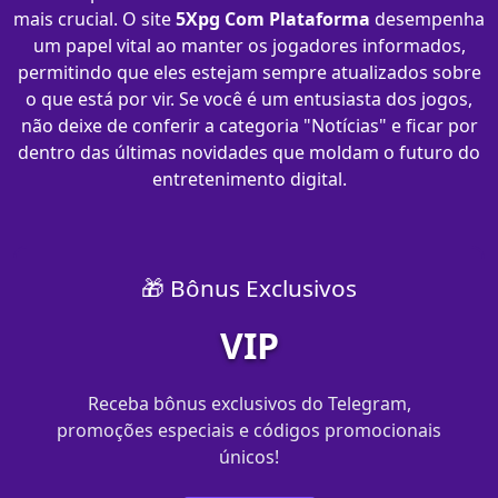
mais crucial. O site
5Xpg Com Plataforma
desempenha
um papel vital ao manter os jogadores informados,
permitindo que eles estejam sempre atualizados sobre
o que está por vir. Se você é um entusiasta dos jogos,
não deixe de conferir a categoria "Notícias" e ficar por
dentro das últimas novidades que moldam o futuro do
entretenimento digital.
🎁 Bônus Exclusivos
VIP
Receba bônus exclusivos do Telegram,
promoções especiais e códigos promocionais
únicos!