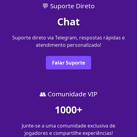
💬 Suporte Direto
Chat
Suporte direto via Telegram, respostas rápidas e
atendimento personalizado!
Falar Suporte
👥 Comunidade VIP
1000+
Junte-se a uma comunidade exclusiva de
jogadores e compartilhe experiências!