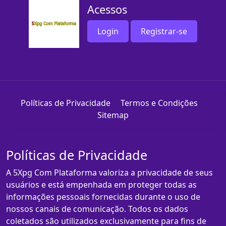
Acessos
Login
Registrar-se
Políticas de Privacidade
Termos e Condições
Sitemap
Políticas de Privacidade
A 5Xpg Com Plataforma valoriza a privacidade de seus
usuários e está empenhada em proteger todas as
informações pessoais fornecidas durante o uso de
nossos canais de comunicação. Todos os dados
coletados são utilizados exclusivamente para fins de