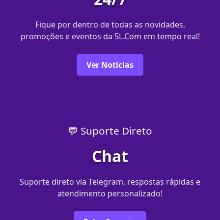
Fique por dentro de todas as novidades,
promoções e eventos da 5L.Com em tempo real!
Ver Notícias
💬 Suporte Direto
Chat
Suporte direto via Telegram, respostas rápidas e
atendimento personalizado!