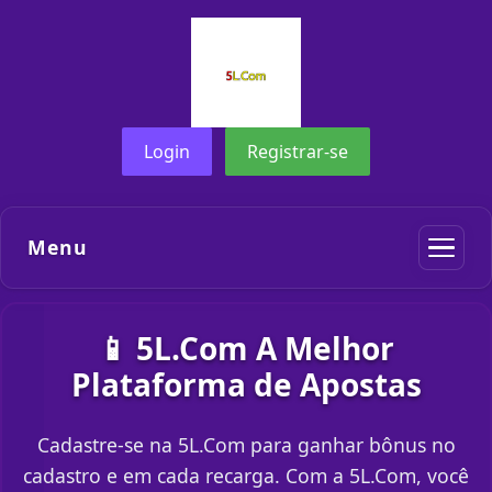
Login
Registrar-se
Menu
📱 5L.Com A Melhor
Plataforma de Apostas
Cadastre-se na 5L.Com para ganhar bônus no
cadastro e em cada recarga. Com a 5L.Com, você