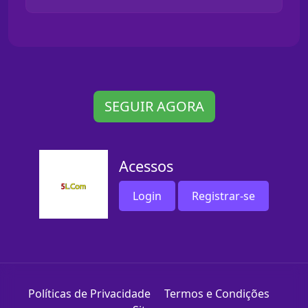
SEGUIR AGORA
Acessos
Login
Registrar-se
Políticas de Privacidade
Termos e Condições