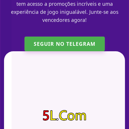
tem acesso a promoções incríveis e uma
experiência de jogo inigualável. Junte-se aos
vencedores agora!
SEGUIR NO TELEGRAM