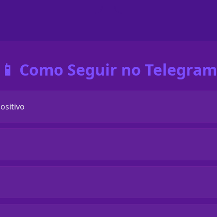
📱 Como Seguir no Telegram
ositivo