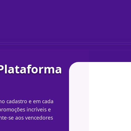
 Plataforma
no cadastro e em cada
promoções incríveis e
unte-se aos vencedores