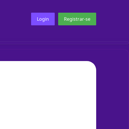
Login
Registrar-se