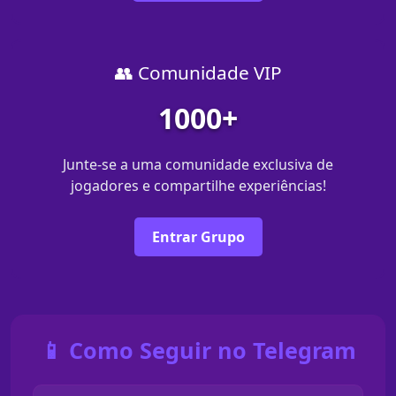
👥 Comunidade VIP
1000+
Junte-se a uma comunidade exclusiva de
jogadores e compartilhe experiências!
Entrar Grupo
📱 Como Seguir no Telegram