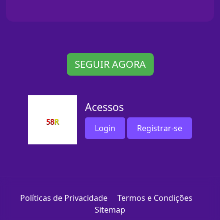
SEGUIR AGORA
Acessos
Login
Registrar-se
Políticas de Privacidade
Termos e Condições
Sitemap