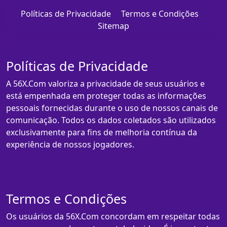
Políticas de Privacidade
Termos e Condições
Sitemap
Políticas de Privacidade
A 56X.Com valoriza a privacidade de seus usuários e
está empenhada em proteger todas as informações
pessoais fornecidas durante o uso de nossos canais de
comunicação. Todos os dados coletados são utilizados
exclusivamente para fins de melhoria contínua da
experiência de nossos jogadores.
Termos e Condições
Os usuários da 56X.Com concordam em respeitar todas