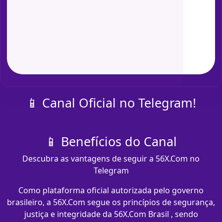
📱 Canal Oficial no Telegram!
📱 Benefícios do Canal
Descubra as vantagens de seguir a 56X.Com no
Telegram
Como plataforma oficial autorizada pelo governo
brasileiro, a 56X.Com segue os princípios de segurança,
justiça e integridade da 56X.Com Brasil , sendo