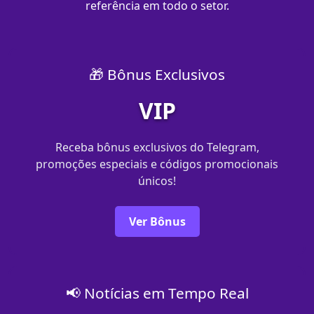
referência em todo o setor.
🎁 Bônus Exclusivos
VIP
Receba bônus exclusivos do Telegram,
promoções especiais e códigos promocionais
únicos!
Ver Bônus
📢 Notícias em Tempo Real