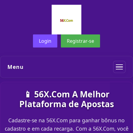
Login
Registrar-se
Menu
📱 56X.Com A Melhor
Plataforma de Apostas
Cadastre-se na 56X.Com para ganhar bônus no
cadastro e em cada recarga. Com a 56X.Com, você