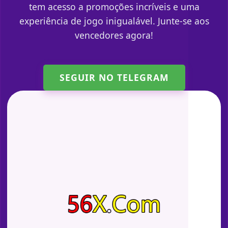
tem acesso a promoções incríveis e uma
experiência de jogo inigualável. Junte-se aos
vencedores agora!
SEGUIR NO TELEGRAM