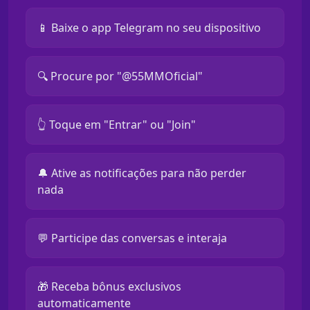
📱 Baixe o app Telegram no seu dispositivo
🔍 Procure por "@55MMOficial"
👆 Toque em "Entrar" ou "Join"
🔔 Ative as notificações para não perder
nada
💬 Participe das conversas e interaja
🎁 Receba bônus exclusivos
automaticamente