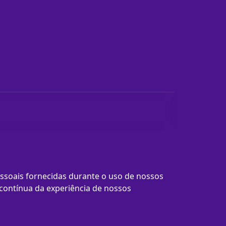
ssoais fornecidas durante o uso de nossos
 contínua da experiência de nossos