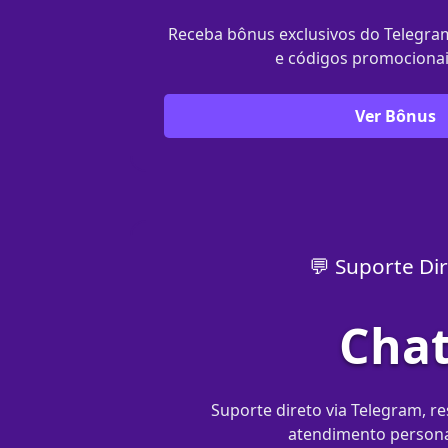
Receba bônus exclusivos do Telegra
e códigos promocionai
Ver Bônus
💬 Suporte Di
Cha
Suporte direto via Telegram, r
atendimento persona