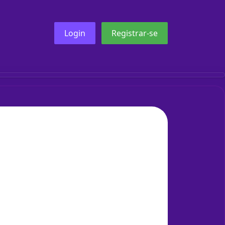
Login
Registrar-se