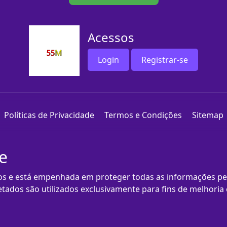
Acessos
Login
Registrar-se
Políticas de Privacidade
Termos e Condições
Sitemap
de
rios e está empenhada em proteger todas as informações pe
tados são utilizados exclusivamente para fins de melhoria