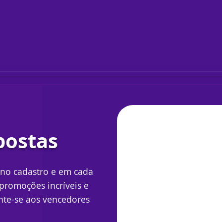
postas
no cadastro e em cada
promoções incríveis e
unte-se aos vencedores