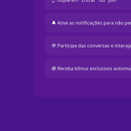
👆 Toque em "Entrar" ou "Join"
🔔 Ative as notificações para não p
💬 Participe das conversas e interaj
🎁 Receba bônus exclusivos autom