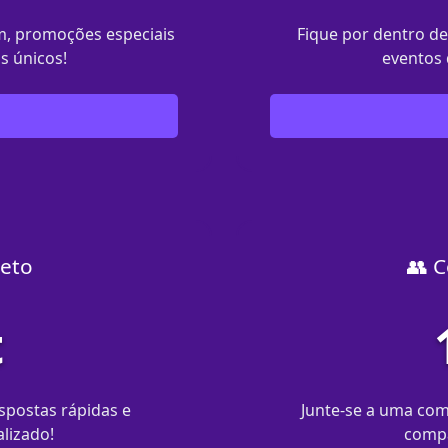
m, promoções especiais
Fique por dentro d
s únicos!
eventos 
reto
👥 
t
espostas rápidas e
Junte-se a uma com
lizado!
compa