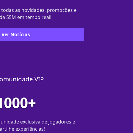
e todas as novidades, promoções e
da 55M em tempo real!
Ver Notícias
Comunidade VIP
1000+
unidade exclusiva de jogadores e
rtilhe experiências!