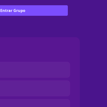
Entrar Grupo