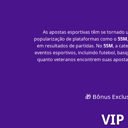
As apostas esportivas têm se tornado 
popularização de plataformas como o
55M
em resultados de partidas. No
55M
, a ca
eventos esportivos, incluindo futebol, basqu
quanto veteranos encontrem suas apostas 
🎁 Bônus Exclu
VIP