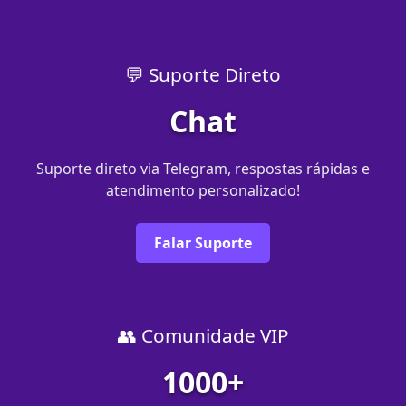
💬 Suporte Direto
Chat
Suporte direto via Telegram, respostas rápidas e
atendimento personalizado!
Falar Suporte
👥 Comunidade VIP
1000+