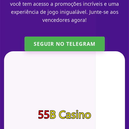
você tem acesso a promoções incríveis e uma
experiência de jogo inigualável. Junte-se aos
vencedores agora!
SEGUIR NO TELEGRAM