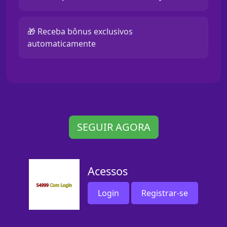
🎁 Receba bônus exclusivos
automaticamente
SEGUIR AGORA
Acessos
Login
Registrar-se