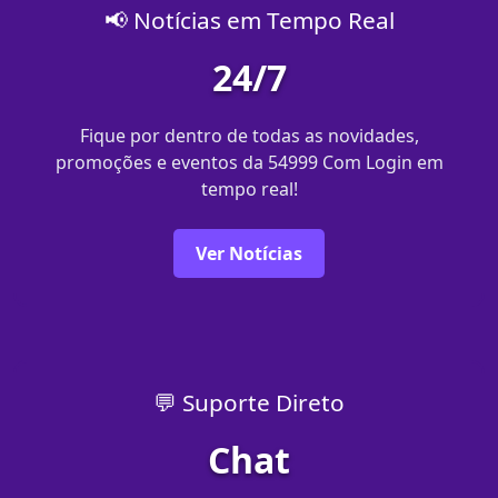
📢 Notícias em Tempo Real
24/7
Fique por dentro de todas as novidades,
promoções e eventos da 54999 Com Login em
tempo real!
Ver Notícias
💬 Suporte Direto
Chat