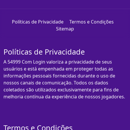
Políticas de Privacidade
Termos e Condições
Sitemap
Políticas de Privacidade
A 54999 Com Login valoriza a privacidade de seus
usuários e está empenhada em proteger todas as
informações pessoais fornecidas durante o uso de
nossos canais de comunicação. Todos os dados
coletados são utilizados exclusivamente para fins de
melhoria contínua da experiência de nossos jogadores.
Termos e Condições