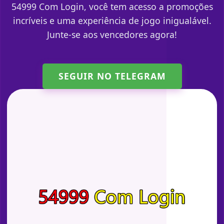
54999 Com Login, você tem acesso a promoções
incríveis e uma experiência de jogo inigualável.
Junte-se aos vencedores agora!
SEGUIR NO TELEGRAM