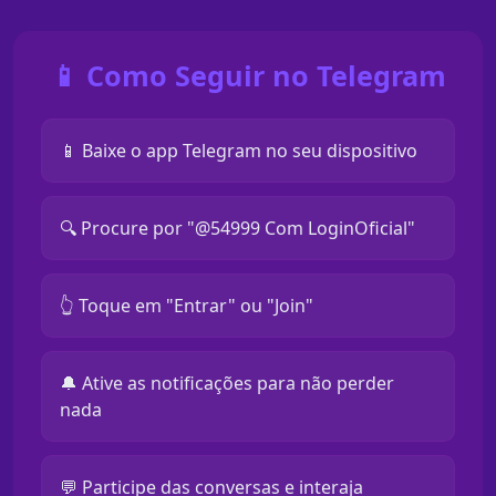
📱 Como Seguir no Telegram
📱 Baixe o app Telegram no seu dispositivo
🔍 Procure por "@54999 Com LoginOficial"
👆 Toque em "Entrar" ou "Join"
🔔 Ative as notificações para não perder
nada
💬 Participe das conversas e interaja