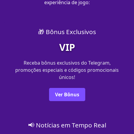
experiência de jogo:
🎁 Bônus Exclusivos
VIP
Receba bônus exclusivos do Telegram,
promoções especiais e códigos promocionais
únicos!
Ver Bônus
📢 Notícias em Tempo Real