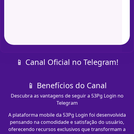
📱 Canal Oficial no Telegram!
📱 Benefícios do Canal
Descubra as vantagens de seguir a 53Pg Login no
Telegram
A plataforma mobile da 53Pg Login foi desenvolvida
pensando na comodidade e satisfação do usuário,
oferecendo recursos exclusivos que transformam a