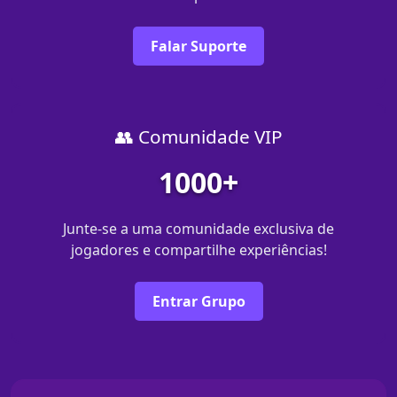
Falar Suporte
👥 Comunidade VIP
1000+
Junte-se a uma comunidade exclusiva de
jogadores e compartilhe experiências!
Entrar Grupo