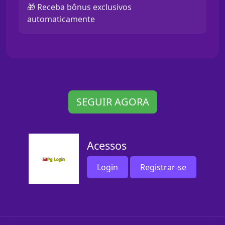
🎁 Receba bônus exclusivos
automaticamente
SEGUIR AGORA
Acessos
Login
Registrar-se