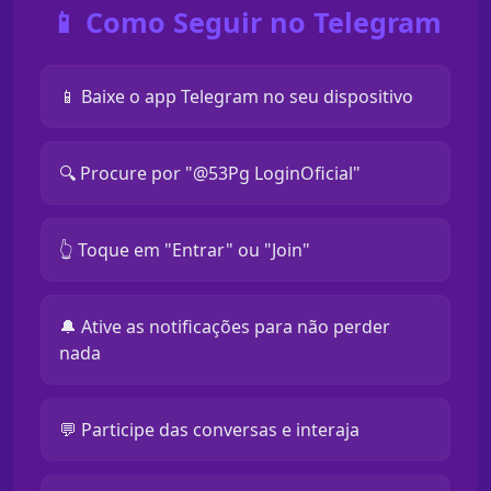
📱 Como Seguir no Telegram
📱 Baixe o app Telegram no seu dispositivo
🔍 Procure por "@53Pg LoginOficial"
👆 Toque em "Entrar" ou "Join"
🔔 Ative as notificações para não perder
nada
💬 Participe das conversas e interaja