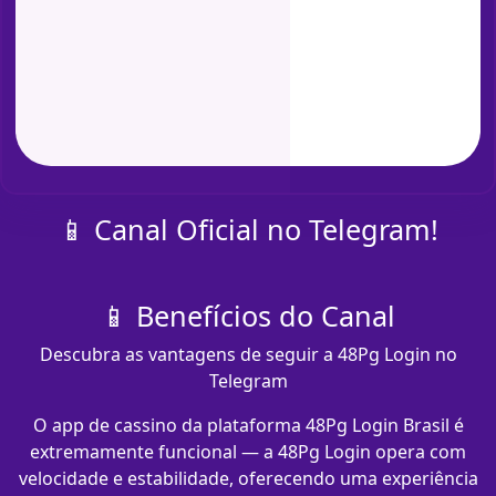
📱 Canal Oficial no Telegram!
📱 Benefícios do Canal
Descubra as vantagens de seguir a 48Pg Login no
Telegram
O app de cassino da plataforma 48Pg Login Brasil é
extremamente funcional — a 48Pg Login opera com
velocidade e estabilidade, oferecendo uma experiência