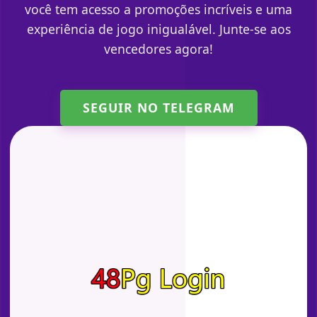
você tem acesso a promoções incríveis e uma
experiência de jogo inigualável. Junte-se aos
vencedores agora!
SEGUIR NO TELEGRAM