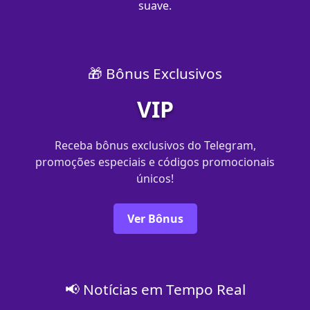
suave.
🎁 Bônus Exclusivos
VIP
Receba bônus exclusivos do Telegram,
promoções especiais e códigos promocionais
únicos!
Ver Bônus
📢 Notícias em Tempo Real