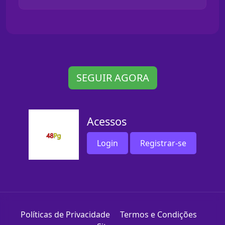
SEGUIR AGORA
Acessos
Login
Registrar-se
Políticas de Privacidade
Termos e Condições