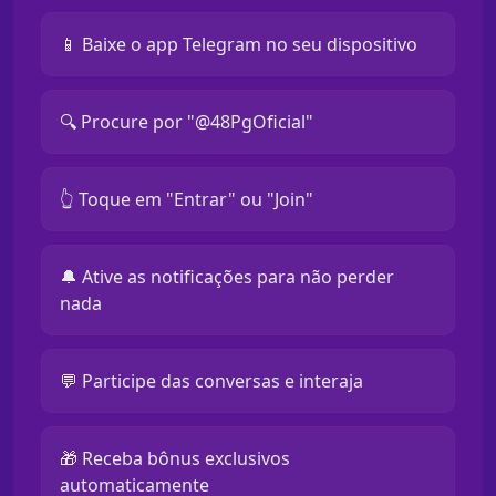
📱 Baixe o app Telegram no seu dispositivo
🔍 Procure por "@48PgOficial"
👆 Toque em "Entrar" ou "Join"
🔔 Ative as notificações para não perder
nada
💬 Participe das conversas e interaja
🎁 Receba bônus exclusivos
automaticamente