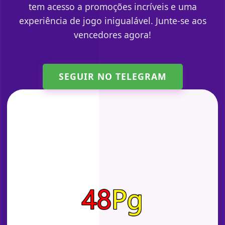
tem acesso a promoções incríveis e uma
experiência de jogo inigualável. Junte-se aos
vencedores agora!
SEGUIR NO TELEGRAM