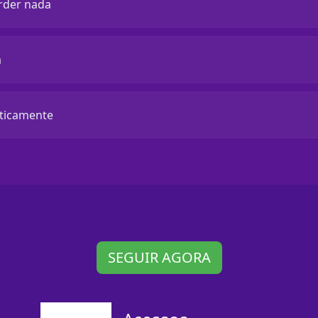
erder nada
a
aticamente
SEGUIR AGORA