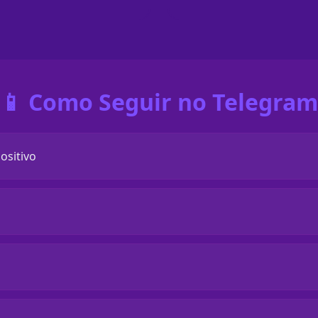
📱 Como Seguir no Telegram
ositivo