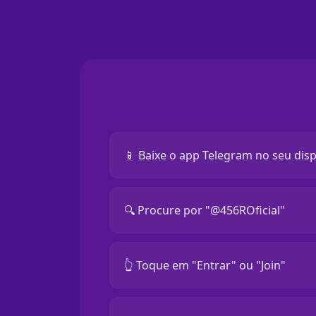
📱 Baixe o app Telegram no seu disp
🔍 Procure por "@456ROficial"
👆 Toque em "Entrar" ou "Join"