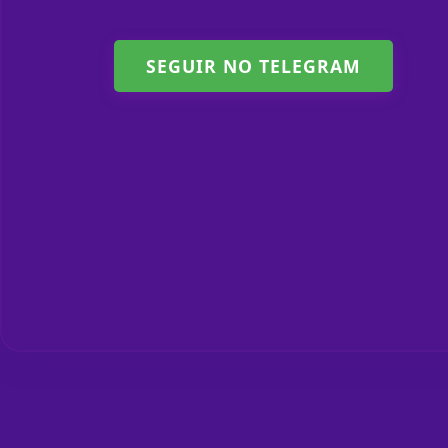
SEGUIR NO TELEGRAM