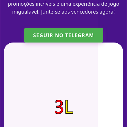
promoções incríveis e uma experiência de jogo
inigualável. Junte-se aos vencedores agora!
SEGUIR NO TELEGRAM