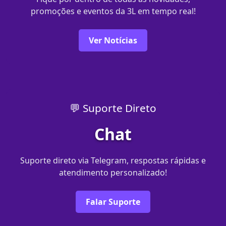
promoções e eventos da 3L em tempo real!
Ver Notícias
💬 Suporte Direto
Chat
Suporte direto via Telegram, respostas rápidas e
atendimento personalizado!
Falar Suporte