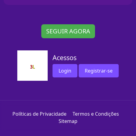
SEGUIR AGORA
Acessos
Login
Registrar-se
Políticas de Privacidade
Termos e Condições
Sitemap