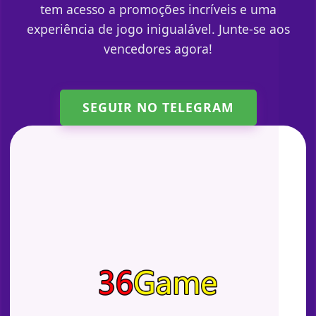
tem acesso a promoções incríveis e uma
experiência de jogo inigualável. Junte-se aos
vencedores agora!
SEGUIR NO TELEGRAM