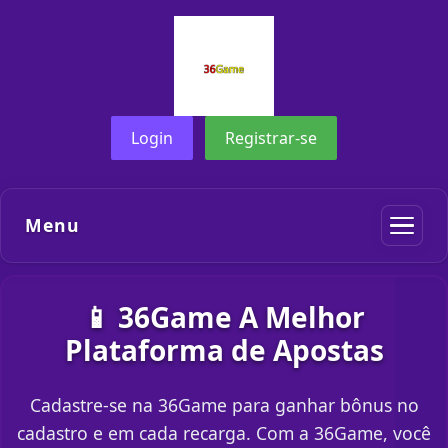
Login
Registrar-se
Menu
📱 36Game A Melhor
Plataforma de Apostas
Cadastre-se na 36Game para ganhar bônus no
cadastro e em cada recarga. Com a 36Game, você