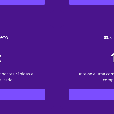
reto
👥 
t
espostas rápidas e
Junte-se a uma com
lizado!
compa
e