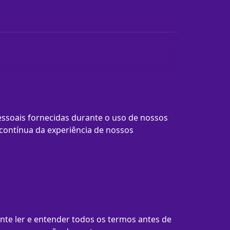
essoais fornecidas durante o uso de nossos
 contínua da experiência de nossos
nte ler e entender todos os termos antes de