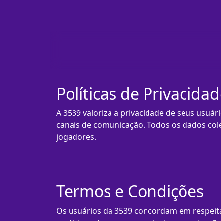
Políticas de Privacida
A 3539 valoriza a privacidade de seus usuá
canais de comunicação. Todos os dados cole
jogadores.
Termos e Condições
Os usuários da 3539 concordam em respeitar