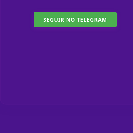
SEGUIR NO TELEGRAM