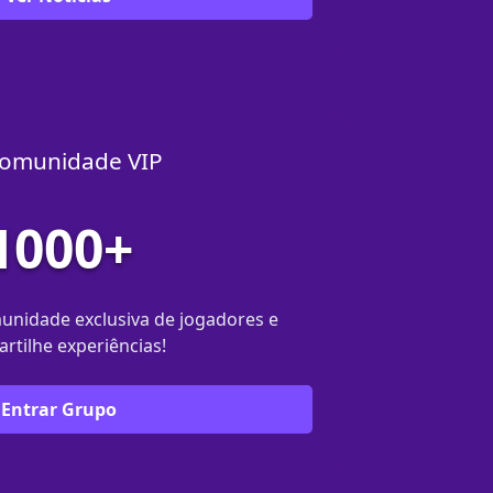
Comunidade VIP
1000+
unidade exclusiva de jogadores e
rtilhe experiências!
Entrar Grupo