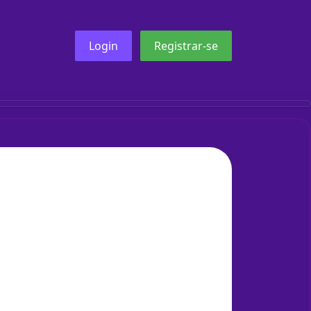
Login
Registrar-se