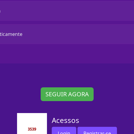
a
aticamente
SEGUIR AGORA
Acessos
Login
Registrar-se