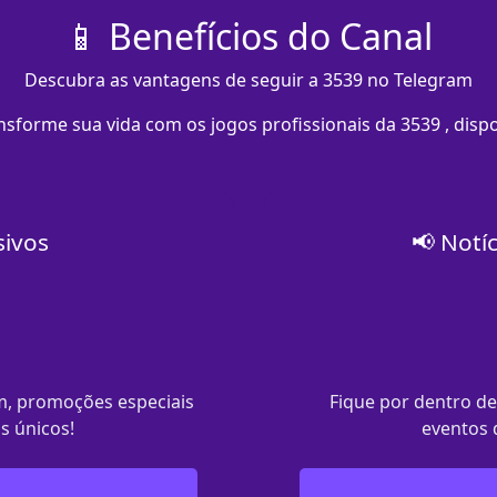
📱 Benefícios do Canal
Descubra as vantagens de seguir a 3539 no Telegram
forme sua vida com os jogos profissionais da 3539 , dispon
sivos
📢 Notí
m, promoções especiais
Fique por dentro d
s únicos!
eventos 