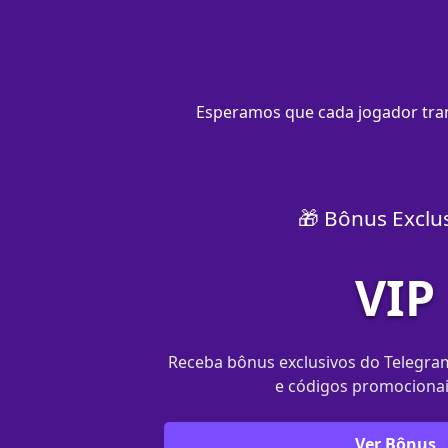
Esperamos que cada jogador trans
🎁 Bônus Exclu
VIP
Receba bônus exclusivos do Telegra
e códigos promocionai
Ver Bônus