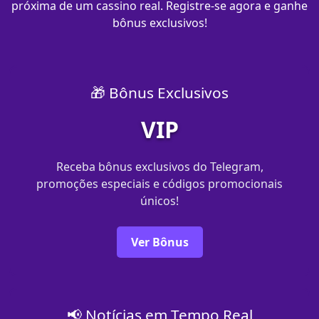
próxima de um cassino real. Registre-se agora e ganhe
bônus exclusivos!
🎁 Bônus Exclusivos
VIP
Receba bônus exclusivos do Telegram,
promoções especiais e códigos promocionais
únicos!
Ver Bônus
📢 Notícias em Tempo Real