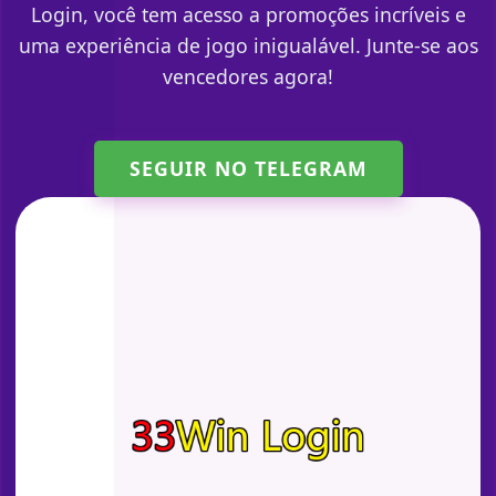
Login, você tem acesso a promoções incríveis e
uma experiência de jogo inigualável. Junte-se aos
vencedores agora!
SEGUIR NO TELEGRAM