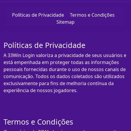
Políticas de Privacidade
Termos e Condições
Sitemap
Políticas de Privacidade
A 33Win Login valoriza a privacidade de seus usuários e
está empenhada em proteger todas as informações
pessoais fornecidas durante o uso de nossos canais de
comunicação. Todos os dados coletados são utilizados
exclusivamente para fins de melhoria contínua da
experiência de nossos jogadores.
Termos e Condições