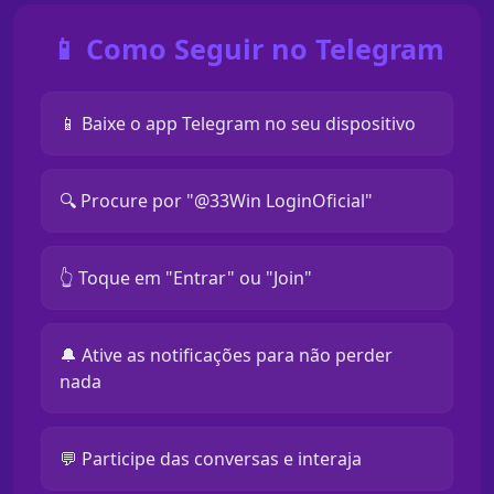
📱 Como Seguir no Telegram
📱 Baixe o app Telegram no seu dispositivo
🔍 Procure por "@33Win LoginOficial"
👆 Toque em "Entrar" ou "Join"
🔔 Ative as notificações para não perder
nada
💬 Participe das conversas e interaja