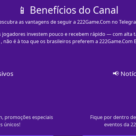
📱 Benefícios do Canal
escubra as vantagens de seguir a 222Game.Com no Telegr
s jogadores investem pouco e recebem rápido — com alta t
l , não é à toa que os brasileiros preferem a 222Game.Com Br
sivos
📢 Notí
m, promoções especiais
Fique por dentro d
s únicos!
eventos da 2