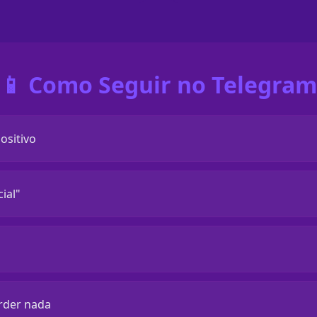
📱 Como Seguir no Telegram
ositivo
ial"
erder nada