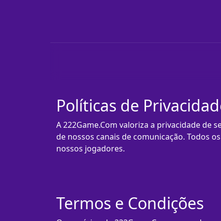
Políticas de Privacida
A 222Game.Com valoriza a privacidade de s
de nossos canais de comunicação. Todos os 
nossos jogadores.
Termos e Condições