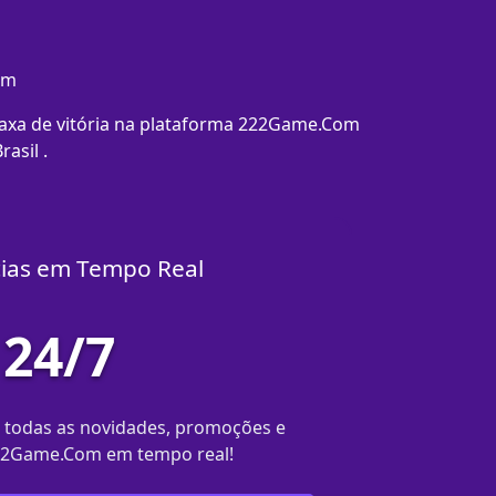
am
axa de vitória na plataforma 222Game.Com
asil .
cias em Tempo Real
24/7
e todas as novidades, promoções e
22Game.Com em tempo real!