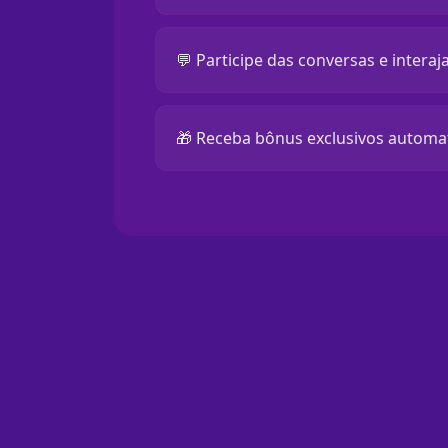
💬 Participe das conversas e interaj
🎁 Receba bônus exclusivos autom