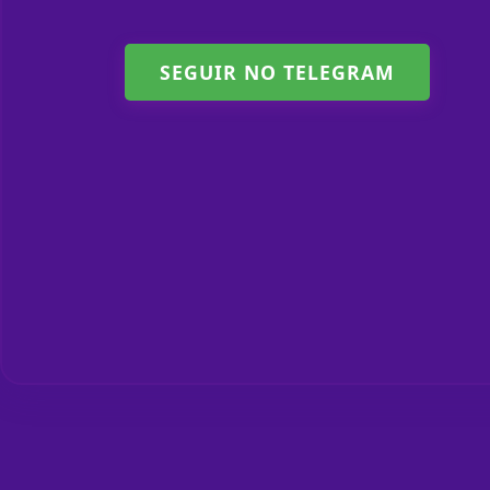
SEGUIR NO TELEGRAM