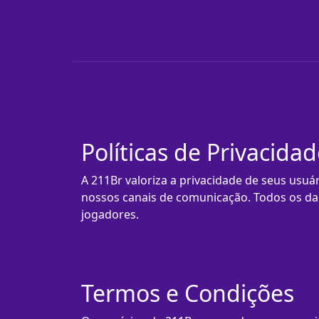
Políticas de Privacida
A 211Br valoriza a privacidade de seus usu
nossos canais de comunicação. Todos os dad
jogadores.
Termos e Condições