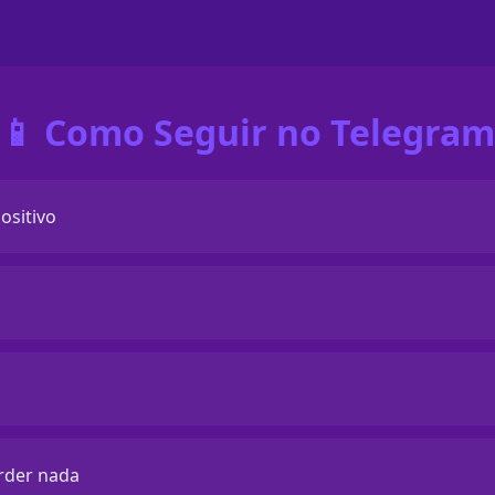
📱 Como Seguir no Telegram
ositivo
erder nada