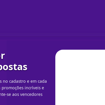
or
postas
s no cadastro e em cada
 promoções incríveis e
unte-se aos vencedores