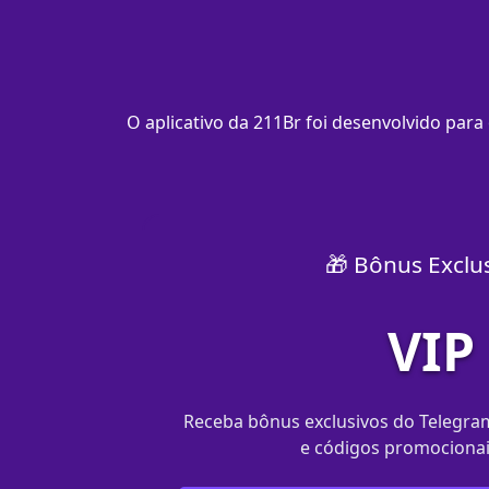
O aplicativo da 211Br foi desenvolvido par
🎁 Bônus Exclu
VIP
Receba bônus exclusivos do Telegra
e códigos promocionai