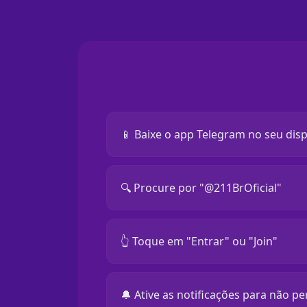
📱 Baixe o app Telegram no seu disp
🔍 Procure por "@211BrOficial"
👆 Toque em "Entrar" ou "Join"
🔔 Ative as notificações para não p