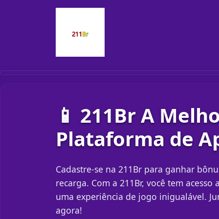
📱 211Br A Melh
Plataforma de A
Cadastre-se na 211Br para ganhar bônu
recarga. Com a 211Br, você tem acesso a
uma experiência de jogo inigualável. J
agora!