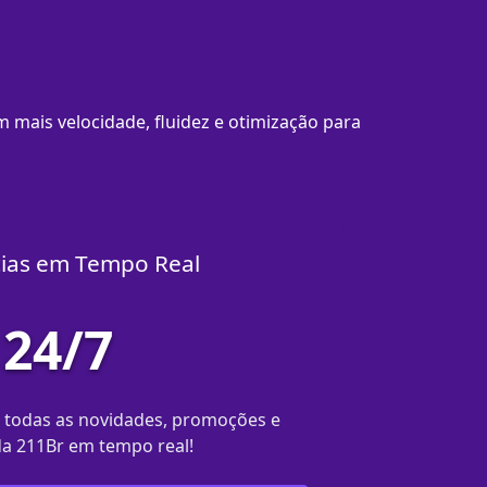
 mais velocidade, fluidez e otimização para
cias em Tempo Real
24/7
e todas as novidades, promoções e
da 211Br em tempo real!