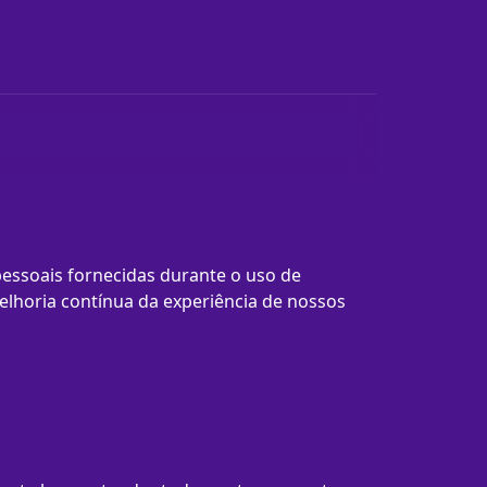
pessoais fornecidas durante o uso de
elhoria contínua da experiência de nossos