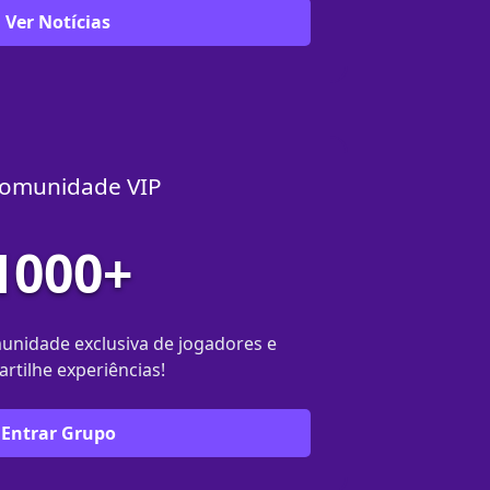
Ver Notícias
Comunidade VIP
1000+
unidade exclusiva de jogadores e
rtilhe experiências!
Entrar Grupo