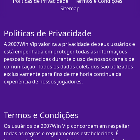
Políticas de Privacidade
Termos e Condições
Sitemap
Políticas de Privacidade
A 2007Win Vip valoriza a privacidade de seus usuários e
está empenhada em proteger todas as informações
pessoais fornecidas durante o uso de nossos canais de
comunicação. Todos os dados coletados são utilizados
exclusivamente para fins de melhoria contínua da
experiência de nossos jogadores.
Termos e Condições
Os usuários da 2007Win Vip concordam em respeitar
todas as regras e regulamentos estabelecidos. É