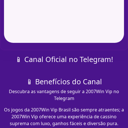
📱 Canal Oficial no Telegram!
📱 Benefícios do Canal
Descubra as vantagens de seguir a 2007Win Vip no
Telegram
Os jogos da 2007Win Vip Brasil são sempre atraentes; a
2007Win Vip oferece uma experiência de cassino
suprema com luxo, ganhos fáceis e diversão pura.