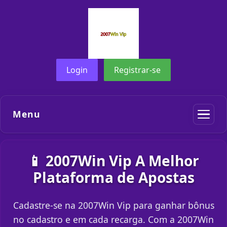
Login
Registrar-se
Menu
📱 2007Win Vip A Melhor
Plataforma de Apostas
Cadastre-se na 2007Win Vip para ganhar bônus
no cadastro e em cada recarga. Com a 2007Win