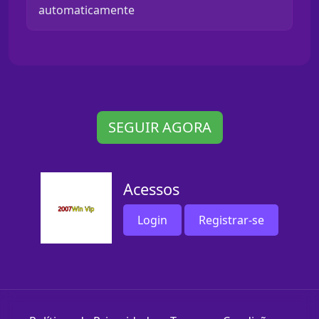
automaticamente
SEGUIR AGORA
Acessos
Login
Registrar-se