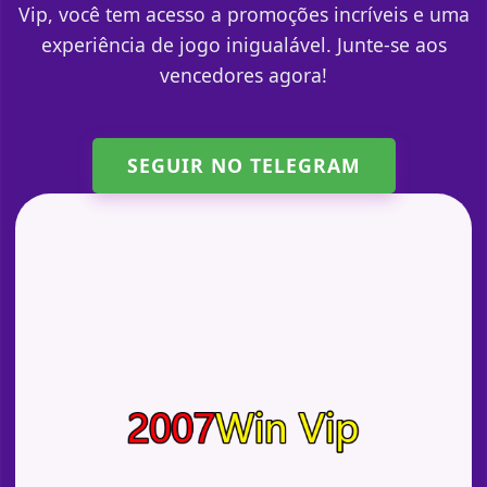
Vip, você tem acesso a promoções incríveis e uma
experiência de jogo inigualável. Junte-se aos
vencedores agora!
SEGUIR NO TELEGRAM