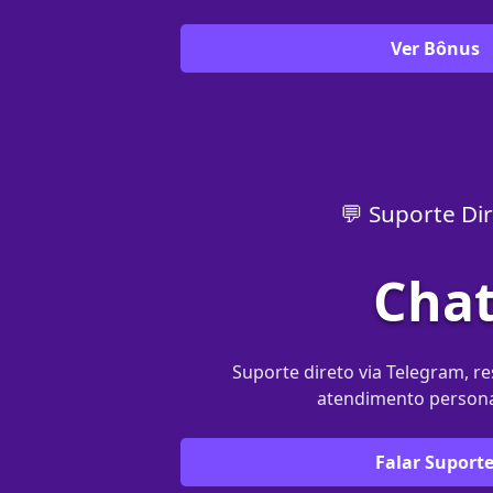
Ver Bônus
💬 Suporte Di
Cha
Suporte direto via Telegram, r
atendimento persona
Falar Suport