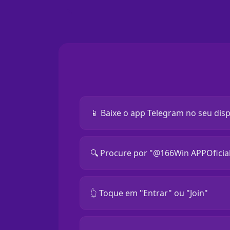
📱 Baixe o app Telegram no seu disp
🔍 Procure por "@166Win APPOficia
👆 Toque em "Entrar" ou "Join"