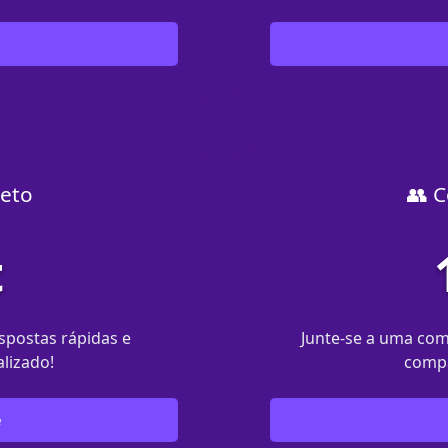
reto
👥 
t
espostas rápidas e
Junte-se a uma com
lizado!
compa
e