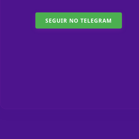
SEGUIR NO TELEGRAM