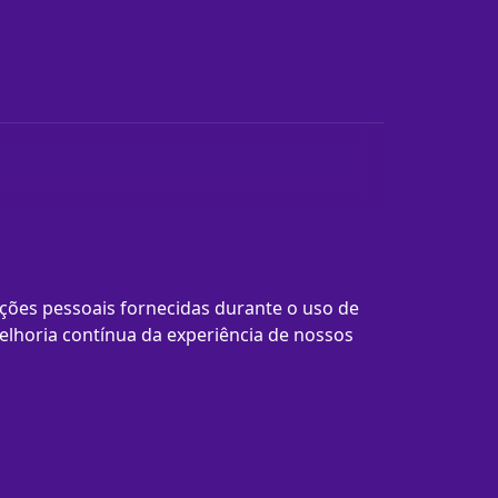
ções pessoais fornecidas durante o uso de
elhoria contínua da experiência de nossos