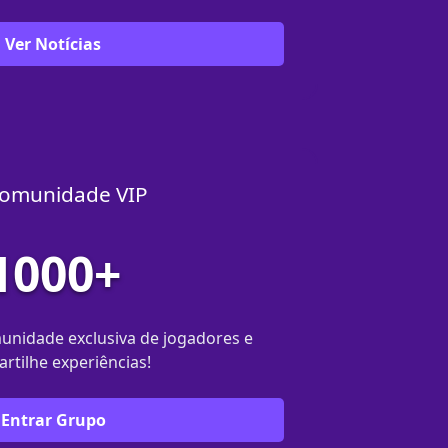
Ver Notícias
Comunidade VIP
1000+
unidade exclusiva de jogadores e
rtilhe experiências!
Entrar Grupo