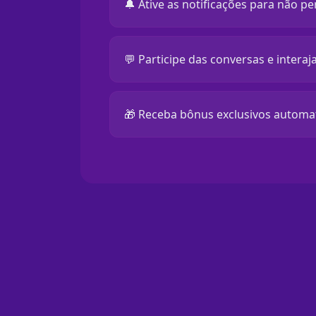
🔔 Ative as notificações para não p
💬 Participe das conversas e interaj
🎁 Receba bônus exclusivos autom