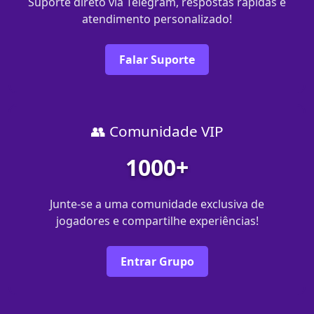
Suporte direto via Telegram, respostas rápidas e
atendimento personalizado!
Falar Suporte
👥 Comunidade VIP
1000+
Junte-se a uma comunidade exclusiva de
jogadores e compartilhe experiências!
Entrar Grupo