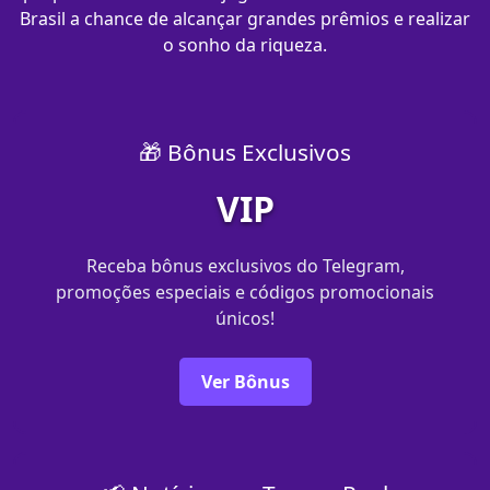
Brasil a chance de alcançar grandes prêmios e realizar
o sonho da riqueza.
🎁 Bônus Exclusivos
VIP
Receba bônus exclusivos do Telegram,
promoções especiais e códigos promocionais
únicos!
Ver Bônus