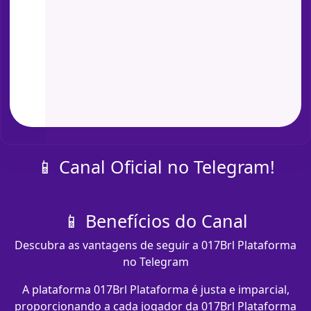
📱 Canal Oficial no Telegram!
📱 Benefícios do Canal
Descubra as vantagens de seguir a 017Brl Plataforma
no Telegram
A plataforma 017Brl Plataforma é justa e imparcial,
proporcionando a cada jogador da 017Brl Plataforma