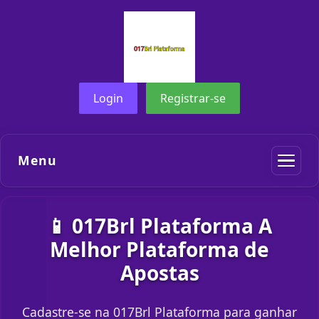
Login
Registrar-se
Menu
📱 017Brl Plataforma A
Melhor Plataforma de
Apostas
Cadastre-se na 017Brl Plataforma para ganhar